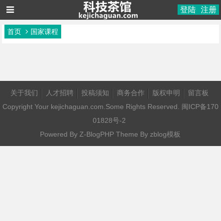
登陆
注册
首页
国家课程
关于我们
人才招聘
投稿须知
商务合作
版权申明
留言板
Copyright Your kejichaguan.com.Some Rights Reserved.
闽ICP备170
01828号-2
Powered By
Z-BlogPHP
Theme By
zblog模板