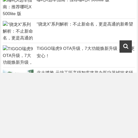
“骁龙X”系列解析：不止新命名，更是高通的新希望
TIGGO瑞虎9 OTA升级，7大功能焕新升级，出行更
安心！
北大博雅·元培工匠高级智库将举办医疗器械技术研
发领域专题讲座
合资新能源价值新标准 MAZDA EZ-6领衔亮相2024
成都国际车展
北京现代与专家俞烽创新合作 共筑车载信息安全新
防线