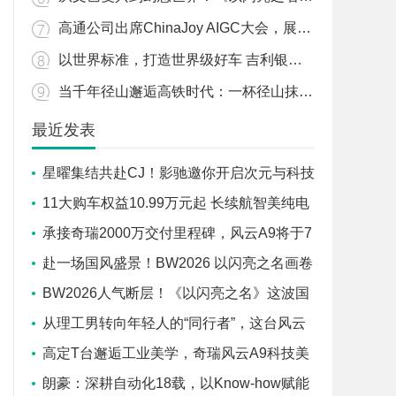
高通公司出席ChinaJoy AIGC大会，展望终端侧生成式AI新终端新应用
以世界标准，打造世界级好车 吉利银河成为首个“不补能”直通北冰洋的国产新能源品牌
当千年径山邂逅高铁时代：一杯径山抹茶的“中国速度”
最近发表
星曜集结共赴CJ！影驰邀你开启次元与科技
的双重冒险
11大购车权益10.99万元起 长续航智美纯电
轿跑风云A9满电上市
承接奇瑞2000万交付里程碑，风云A9将于7
月25日全球上市
赴一场国风盛景！BW2026 以闪亮之名画卷
屏展台惊艳亮相
BW2026人气断层！《以闪亮之名》这波国
风展台又双叒杀疯了
从理工男转向年轻人的“同行者”，这台风云
A9奇瑞造的有多用心？
高定T台邂逅工业美学，奇瑞风云A9科技美
学秀将启幕
朗豪：深耕自动化18载，以Know-how赋能