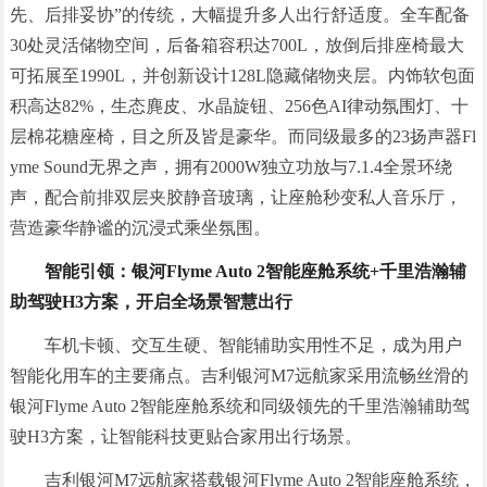
先、后排妥协”的传统，大幅提升多人出行舒适度。全车配备
30处灵活储物空间，后备箱容积达700L，放倒后排座椅最大
可拓展至1990L，并创新设计128L隐藏储物夹层。内饰软包面
积高达82%，生态麂皮、水晶旋钮、256色AI律动氛围灯、十
层棉花糖座椅，目之所及皆是豪华。而同级最多的23扬声器Fl
yme Sound无界之声，拥有2000W独立功放与7.1.4全景环绕
声，配合前排双层夹胶静音玻璃，让座舱秒变私人音乐厅，
营造豪华静谧的沉浸式乘坐氛围。
智能引领：银河Flyme Auto 2智能座舱系统+千里浩瀚辅
助驾驶H3方案，开启全场景智慧出行
车机卡顿、交互生硬、智能辅助实用性不足，成为用户
智能化用车的主要痛点。吉利银河M7远航家采用流畅丝滑的
银河Flyme Auto 2智能座舱系统和同级领先的千里浩瀚辅助驾
驶H3方案，让智能科技更贴合家用出行场景。
吉利银河M7远航家搭载银河Flyme Auto 2智能座舱系统，