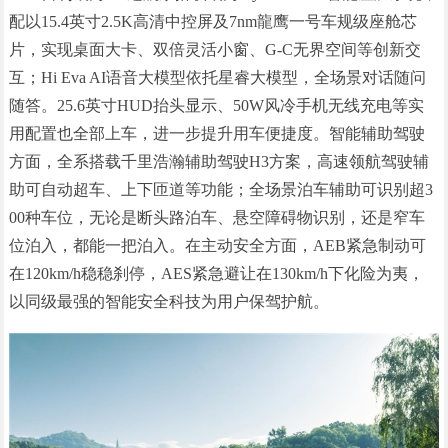
配以15.4英寸2.5K高清中控屏及7nm龍鹰一号车规级座舱芯
片，实现桌面大卡、双倍灵活小窗、G-C无界空间等创新交
互；Hi Eva AI语音大模型依托星睿大模型，全场景对话随问
随答。25.6英寸HUD抬头显示、50W风冷手机无线充电等实
用配置也全部上车，进一步提升用车便捷度。智能辅助驾驶
方面，全系搭载千里浩瀚辅助驾驶H3方案，高速领航驾驶辅
助可自动超车、上下匝道等功能；全场景泊车辅助可识别超3
00种车位，无论是断头路泊车、悬空障碍物识别，还是窄车
位泊入，都能一把泊入。在主动安全方面，AEB紧急制动可
在120km/h稳稳刹停，AES紧急避让在130km/h下化险为夷，
以同级最强的智能安全科技为用户保驾护航。