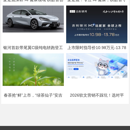
新，赋能全民健康
护全民日常健康生活
银河首款带尾翼C级纯电轿跑登工
上市限时指导价10.98万元-13.78
信部公告，代号银河“TT”，配置标
万元
准直指20万级
春茶抢“鲜”上市，“绿茶仙子”安吉
2026软文营销不踩坑！选对平
白茶乘高铁加速飘香全国
台，小预算也能撬动大流量