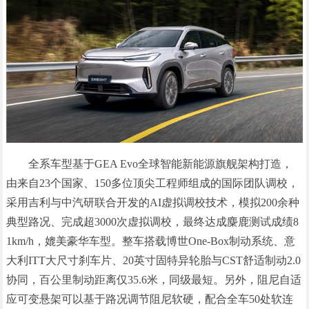
全系车型基于GEA Evo全球智能新能源旗舰架构打造，
由来自23个国家、150多位顶尖工程师组成的国际团队调校，
采用吉利与中汽研联合开发的AI虚拟调校技术，模拟200余种
典型路况、完成超3000次虚拟调校，最终达成麋鹿测试成绩8
1km/h，媲美豪华车型。整车搭载博世One-Box制动系统、意
大利ITT大尺寸刹车片、20英寸固特异轮胎与CST舒适制动2.0
协同，百公里制动距离仅35.6米，同级最短。另外，阻尼自适
应可变悬架可以基于路况调节阻尼软硬，配合全车50处软连