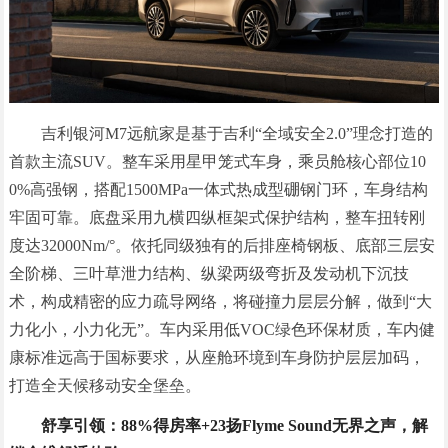
吉利银河M7远航家是基于吉利“全域安全2.0”理念打造的
首款主流SUV。整车采用星甲笼式车身，乘员舱核心部位10
0%高强钢，搭配1500MPa一体式热成型硼钢门环，车身结构
牢固可靠。底盘采用九横四纵框架式保护结构，整车扭转刚
度达32000Nm/°。依托同级独有的后排座椅钢板、底部三层安
全阶梯、三叶草泄力结构、纵梁两级弯折及发动机下沉技
术，构成精密的应力疏导网络，将碰撞力层层分解，做到“大
力化小，小力化无”。车内采用低VOC绿色环保材质，车内健
康标准远高于国标要求，从座舱环境到车身防护层层加码，
打造全天候移动安全堡垒。
舒享引领：88%得房率+23扬Flyme Sound无界之声，解