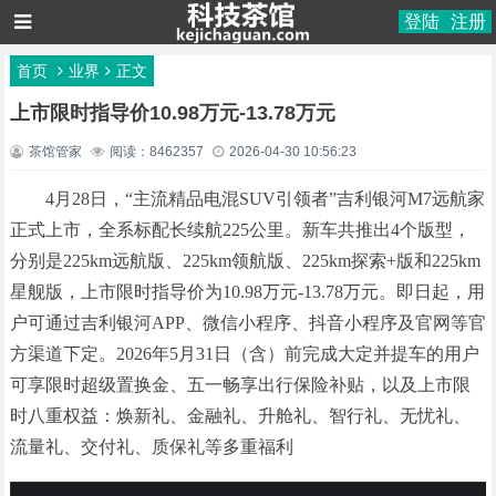
登陆
注册
首页
业界
正文
上市限时指导价10.98万元-13.78万元
茶馆管家
阅读：8462357
2026-04-30 10:56:23
4月28日，“主流精品电混SUV引领者”吉利银河M7远航家
正式上市，全系标配长续航225公里。新车共推出4个版型，
分别是225km远航版、225km领航版、225km探索+版和225km
星舰版，上市限时指导价为10.98万元-13.78万元。即日起，用
户可通过吉利银河APP、微信小程序、抖音小程序及官网等官
方渠道下定。2026年5月31日（含）前完成大定并提车的用户
可享限时超级置换金、五一畅享出行保险补贴，以及上市限
时八重权益：焕新礼、金融礼、升舱礼、智行礼、无忧礼、
流量礼、交付礼、质保礼等多重福利