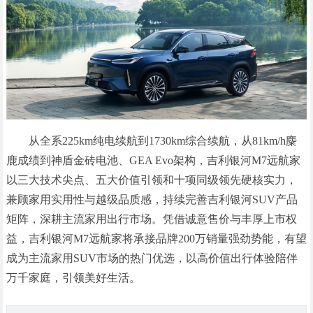
从全系225km纯电续航到1730km综合续航，从81km/h麋
鹿成绩到神盾金砖电池、GEA Evo架构，吉利银河M7远航家
以三大技术尖点、五大价值引领和十项同级领先硬核实力，
兼顾家用实用性与越级品质感，持续完善吉利银河SUV产品
矩阵，深耕主流家用出行市场。凭借诚意售价与丰厚上市权
益，吉利银河M7远航家将承接品牌200万销量强劲势能，有望
成为主流家用SUV市场的热门优选，以高价值出行体验陪伴
万千家庭，引领美好生活。