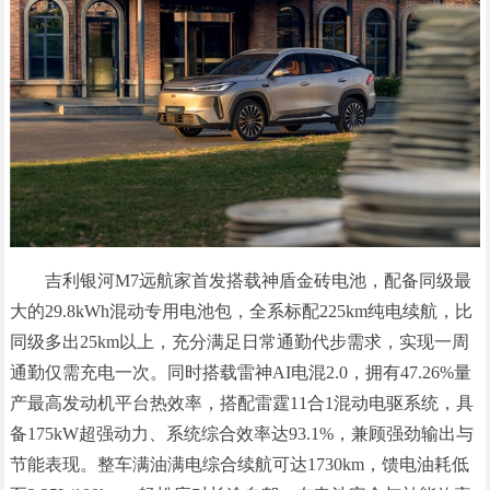
吉利银河M7远航家首发搭载神盾金砖电池，配备同级最
大的29.8kWh混动专用电池包，全系标配225km纯电续航，比
同级多出25km以上，充分满足日常通勤代步需求，实现一周
通勤仅需充电一次。同时搭载雷神AI电混2.0，拥有47.26%量
产最高发动机平台热效率，搭配雷霆11合1混动电驱系统，具
备175kW超强动力、系统综合效率达93.1%，兼顾强劲输出与
节能表现。整车满油满电综合续航可达1730km，馈电油耗低