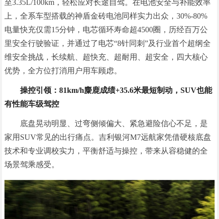
至3.35L/100km，轻松应对长途自驾。在电池安全与补能效率
上，全系车型搭载的神盾金砖电池同样实力出众，30%-80%
电量快充仅需15分钟，电芯循环寿命超4500圈，历经百万公
里安全行驶验证，并通过了电芯“8针同刺”及行业首个超纲全
维安全挑战，长续航、超快充、超耐用、超安全，四大核心
优势，全方位打消用户用车顾虑。
操控引领：81km/h麋鹿成绩+35.6米最短制动，SUV也能
有性能车级驾控
底盘晃动明显、过弯侧倾偏大、紧急避险信心不足，是
家用SUV常见的出行痛点。吉利银河M7远航家凭借硬核底盘
技术和专业调校实力，平衡舒适与操控，带来从容稳健的全
场景驾乘感受。