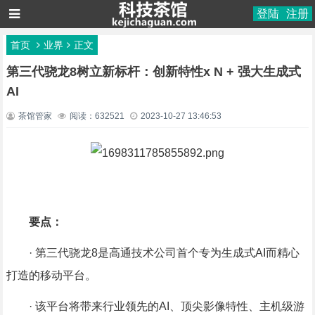
登陆
注册
首页
业界
正文
第三代骁龙8树立新标杆：创新特性x N + 强大生成式
AI
茶馆管家
阅读：632521
2023-10-27 13:46:53
要点：
· 第三代骁龙8是高通技术公司首个专为生成式AI而精心
打造的移动平台。
· 该平台将带来行业领先的AI、顶尖影像特性、主机级游