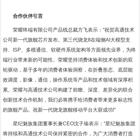
合作伙伴引言
荣耀终端有限公司产品线总裁方飞表示：“祝贺高通技术
公司新一代旗舰芯片发布。第三代骁龙8在端侧AI大模型支
持、ISP、多模通信、软硬件系统架构等方面领先业界，为终
端行业带来新的可能性。荣耀坚持消费体验和技术创新的双
轮驱动，基于多年的消费者体验洞察，在折叠形态、底层能
效调度，影像，通信，操作系统等产品和技术领域有深厚积
累。荣耀与高通技术公司构建了前瞻、深度、差异化的联合
创新技术合作机制，我们必将携手给消费者带来更多标志性
的旗舰产品。祝新一代骁龙旗舰移动平台大获成功!”
星纪魅族集团董事长兼CEO沈子瑜表示：“星纪魅族集团
将持续和高通技术公司保持紧密的合作，为广大消费者打造