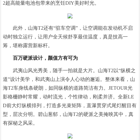
2超高能量电池包带来的烹饪DIY美好时光。
此外，山海T2还有“驻车空调”，让空调能在发动机不启
动时独立运行，让用户全天候舒享最佳温度，真是技高一
筹，堪称露营新标杆。
百万硬派设计，
颜值
方有可为
武夷山风光秀美，随手一拍就是大片。山海T2以“纵横之
道”设计美学，和武夷山上演令人心动的邂逅。整体来看，山
海T2车身线条硬朗，如同纵横的道路简洁有力。JETOUR光
影格栅静时常耀，动时流光，个性律动，刚柔并济。全新LE
D前大灯纵横排列，打造多光束矩阵，直瀑贯穿式尾灯醒目有
型，层次分明。碧山葱郁，山海T2的硬派之美掩映其中，真
有探秘之风采。