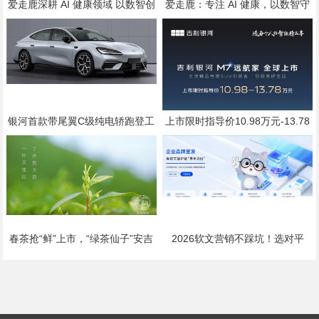
爱走鹿深耕 AI 健康领域 以数智创
爱走鹿：专注 AI 健康，以数智守
新，赋能全民健康
护全民日常健康生活
银河首款带尾翼C级纯电轿跑登工
上市限时指导价10.98万元-13.78
信部公告，代号银河“TT”，配置标
万元
准直指20万级
春茶抢“鲜”上市，“绿茶仙子”安吉
2026软文营销不踩坑！选对平
白茶乘高铁加速飘香全国
台，小预算也能撬动大流量