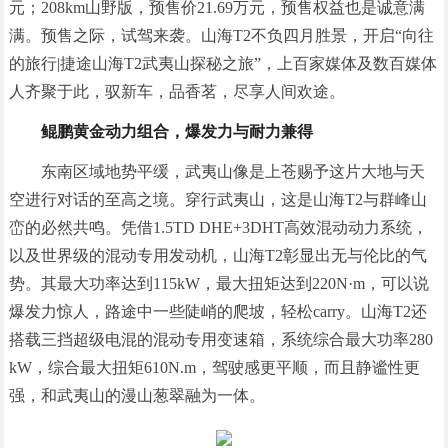
元；208km山野版，预售价21.69万元，预售权益也是诚意满
满。预售之际，试驾来袭。山海T2不负四月胜景，开启“向往
的旅行|捷途山海T2武夷山探秘之旅”，上百家媒体及数百媒体
人齐聚于此，驭新车，品香茗，尽享人间欢途。
鲲鹏黄金动力组合，爆发力与耐力兼得
东南区域地势平缓，武夷山像是上苍赐予这片大地与天
空进行对话的至高之境。穿行武夷山，这是山海T2与群峰山
峦的必然共鸣。凭借1.5TD DHE+3DHT高效混动动力系统，
以及世界级的混动专用发动机，山海T2彰显出无与伦比的气
势。其最大功率达到115kW，最大扭矩达到220N·m，可以说
爆发力惊人，路途中一些陡峭的爬坡，轻松carry。山海T2还
搭载三挡超级电混的混动专用变速箱，系统综合最大功率280
kW，综合最大扭矩610N.m，驾驶感更平顺，而且静谧性更
强，和武夷山的漫山葱翠融为一体。