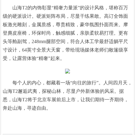
山海T2的内饰彰显“精奢力量派”的设计风格，堪称百万
级的硬派设计。硬派矩阵布局，尽显干练果敢。高订全饰面
板激光雕刻，金属质感，尊贵精致，豪华氛围扑面而来。摩
登麂皮座椅，环保时尚，触感细腻，亲肤柔软易打理。更有
头等舱副驾，248mm腿部空间，符合人体工学最舒适躺平尺
寸设计，64英寸全景大天窗，带给现场媒体老师们敞篷级享
受，让露营体验“精奢”起来。
每个人的内心，都藏着一场“向往的旅行”。人间四月天，
山海T2邂逅武夷，探秘山林，尽显户外新体验的风采。据
悉，山海T2将于北京车展前后上市，让我们期待一齐期待，
奔赴山海，寻迹自由。