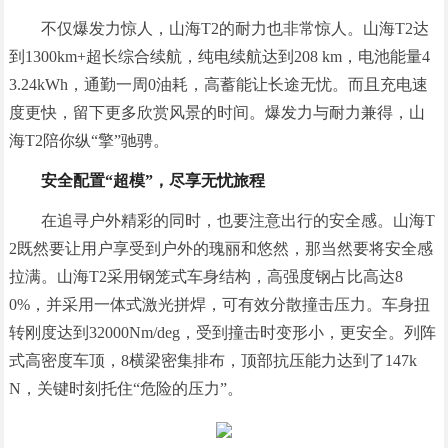
不仅爆发力惊人，山海T2的耐力也非常惊人。山海T2达
到1300km+超长综合续航，纯电续航达到208 km，电池能量4
3.24kWh，通勤一周0油耗，高蓄能让长途无忧。而且充电速
度更快，留下更多欣赏风景的时间。爆发力与耐力兼得，山
海T2陪你纵“擎”驰骋。
安全
配置“超模”，尽享无忧旅程
在追寻户外精彩的同时，也要注意出行的安全感。山海T
2既然要让用户享受到户外的瑰丽和悠然，那当然要将安全感
拉满。山海T2采用钢笼式车身结构，高强度钢占比高达8
0%，并采用一体式激光拼焊，可有效分散撞击压力。车身扭
转刚度达到32000Nm/deg，受到撞击时变形小，更安全。列阵
式高密度车顶，8横梁密集排布，顶部抗压能力达到了147k
N，关键时刻托住“危险的压力”。