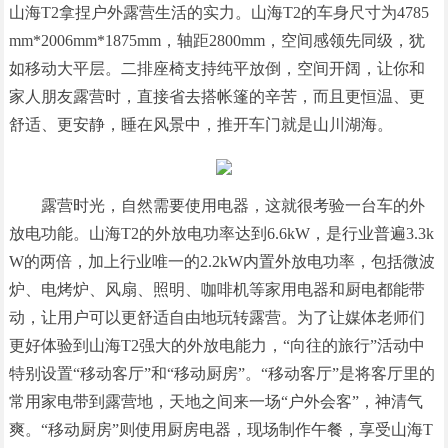
山海T2拿捏户外露营生活的实力。山海T2的车身尺寸为4785
mm*2006mm*1875mm，轴距2800mm，空间感领先同级，犹
如移动大平层。二排座椅支持纯平放倒，空间开阔，让你和
家人朋友露营时，直接省去搭帐篷的辛苦，而且更恒温、更
舒适、更安静，睡在风景中，推开车门就是山川湖海。
露营时光，自然需要使用电器，这就很考验一台车的外
放电功能。山海T2的外放电功率达到6.6kW，是行业普遍3.3k
W的两倍，加上行业唯一的2.2kW内置外放电功率，包括微波
炉、电烤炉、风扇、照明、咖啡机等家用电器和厨电都能带
动，让用户可以更舒适自由地玩转露营。为了让媒体老师们
更好体验到山海T2强大的外放电能力，“向往的旅行”活动中
特别设置“移动客厅”和“移动厨房”。“移动客厅”是将客厅里的
常用家电带到露营地，天地之间来一场“户外会客”，神清气
爽。“移动厨房”则使用厨房电器，现场制作午餐，享受山海T