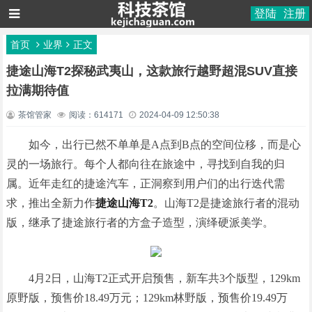
登陆
注册
首页
业界
正文
捷途山海T2探秘武夷山，这款旅行越野超混SUV直接
拉满期待值
茶馆管家
阅读：614171
2024-04-09 12:50:38
如今，出行已然不单单是A点到B点的空间位移，而是心
灵的一场旅行。每个人都向往在旅途中，寻找到自我的归
属。近年走红的捷途汽车，正洞察到用户们的出行迭代需
求，推出全新力作
捷途
山海T
2
。山海T2是捷途旅行者的混动
版，继承了捷途旅行者的方盒子造型，演绎硬派美学。
4月2日，山海T2正式开启预售，新车共3个版型，129km
原野版，预售价18.49万元；129km林野版，预售价19.49万