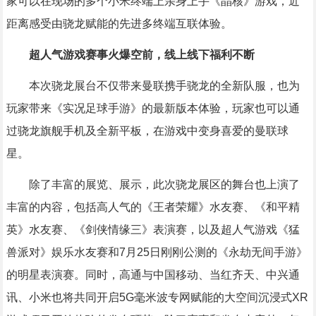
家可以在现场的多个小米终端上亲身上手《晶核》游戏，近
距离感受由骁龙赋能的先进多终端互联体验。
超人气游戏赛事火爆空前，线上线下福利不断
本次骁龙展台不仅带来曼联携手骁龙的全新队服，也为
玩家带来《实况足球手游》的最新版本体验，玩家也可以通
过骁龙旗舰手机及全新平板，在游戏中变身喜爱的曼联球
星。
除了丰富的展览、展示，此次骁龙展区的舞台也上演了
丰富的内容，包括高人气的《王者荣耀》水友赛、《和平精
英》水友赛、《剑侠情缘三》表演赛，以及超人气游戏《猛
兽派对》娱乐水友赛和7月25日刚刚公测的《永劫无间手游》
的明星表演赛。同时，高通与中国移动、当红齐天、中兴通
讯、小米也将共同开启5G毫米波专网赋能的大空间沉浸式XR