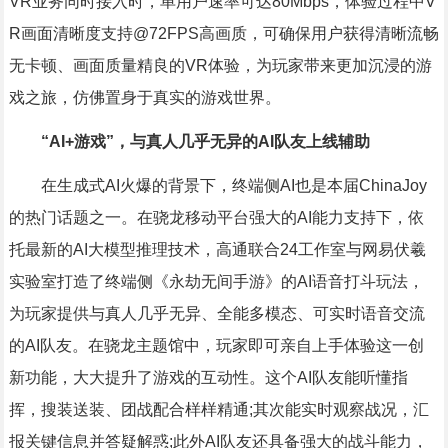
VR业务同时接入时，单用户速率可达80Mbps，体验过程中V
R画面清晰度支持@72FPS高画质，可确保用户获得清晰流畅
无卡顿、画面质量精良的VR体验，为玩家带来更加沉浸的游
戏之旅，仿佛置身于真实的游戏世界。
“AI+游戏”，与真人几乎无异的AI队友上线辅助
在生成式AI火爆的背景下，终端侧AI也是本届ChinaJoy
的热门话题之一。在骁龙移动平台强大的AI能力支持下，依
托最新的AI大模型推理技术，高通联合24工作室与网易伏羲
实验室打造了终端侧《永劫无间手游》的AI语音打斗玩法，
为玩家提供与真人几乎无异、全能多模态、可实时语音交流
的AI队友。在骁龙主题馆中，玩家即可亲自上手体验这一创
新功能，大大提升了游戏的互动性。这个AI队友能听懂指
挥，搜装送装、团战配合样样精通;其次能实时观察战况，汇
报关键信息并答疑解惑;此外AI队友还具备强大的战斗能力，