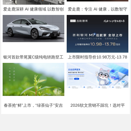
爱走鹿深耕 AI 健康领域 以数智创
爱走鹿：专注 AI 健康，以数智守
新，赋能全民健康
护全民日常健康生活
银河首款带尾翼C级纯电轿跑登工
上市限时指导价10.98万元-13.78
信部公告，代号银河“TT”，配置标
万元
准直指20万级
春茶抢“鲜”上市，“绿茶仙子”安吉
2026软文营销不踩坑！选对平
白茶乘高铁加速飘香全国
台，小预算也能撬动大流量