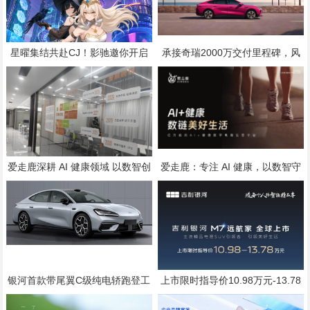
星曜集结共赴CJ！影驰邀你开启
承接奇瑞2000万交付里程碑，风
次元与科技的双重冒险
云A9将于7月25日全球上市
爱走鹿深耕 AI 健康领域 以数智创
爱走鹿：专注 AI 健康，以数智守
新，赋能全民健康
护全民日常健康生活
银河首款带尾翼C级纯电轿跑登工
上市限时指导价10.98万元-13.78
信部公告，代号银河“TT”，配置标
万元
准直指20万级