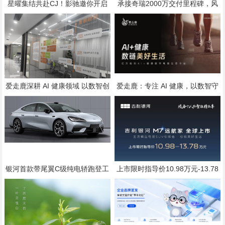
星曜集结共赴CJ！影驰邀你开启
承接奇瑞2000万交付里程碑，风
次元与科技的双重冒险
云A9将于7月25日全球上市
爱走鹿深耕 AI 健康领域 以数智创
爱走鹿：专注 AI 健康，以数智守
新，赋能全民健康
护全民日常健康生活
银河首款带尾翼C级纯电轿跑登工
上市限时指导价10.98万元-13.78
信部公告，代号银河“TT”，配置标
万元
准直指20万级