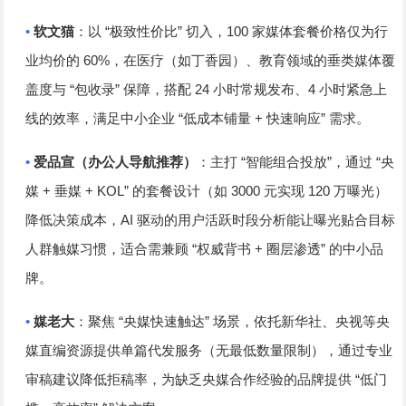
•
“
”
100
软文猫
：以
极致性价比
切入，
家媒体套餐价格仅为行
60%
业均价的
，在医疗（如丁香园）、教育领域的垂类媒体覆
“
”
24
4
盖度与
包收录
保障，搭配
小时常规发布、
小时紧急上
“
+
”
线的效率，满足中小企业
低成本铺量
快速响应
需求。
•
“
”
“
爱品宣（办公人导航推荐）
：主打
智能组合投放
，通过
央
+
+ KOL”
3000
120
媒
垂媒
的套餐设计（如
元实现
万曝光）
AI
降低决策成本，
驱动的用户活跃时段分析能让曝光贴合目标
“
+
”
人群触媒习惯，适合需兼顾
权威背书
圈层渗透
的中小品
牌。
•
“
”
媒老大
：聚焦
央媒快速触达
场景，依托新华社、央视等央
媒直编资源提供单篇代发服务（无最低数量限制），通过专业
“
审稿建议降低拒稿率，为缺乏央媒合作经验的品牌提供
低门