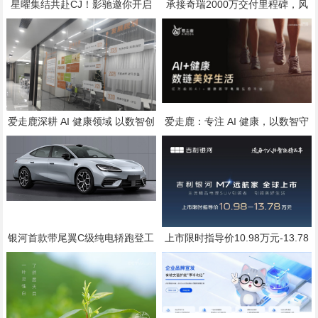
星曜集结共赴CJ！影驰邀你开启
承接奇瑞2000万交付里程碑，风
次元与科技的双重冒险
云A9将于7月25日全球上市
爱走鹿深耕 AI 健康领域 以数智创
爱走鹿：专注 AI 健康，以数智守
新，赋能全民健康
护全民日常健康生活
银河首款带尾翼C级纯电轿跑登工
上市限时指导价10.98万元-13.78
信部公告，代号银河“TT”，配置标
万元
准直指20万级