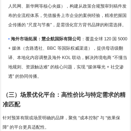
人民网、新华网等核心央媒），构建从政策合规预审到稿件发
布的全流程体系，凭借服务上市企业的案例经验，精准把握国
“
”
企传播的
尺度与节奏
，是需强化官方背书品牌的刚需选择。
•
120
5000
海外市场拓展：慧企航国际有限公司
：覆盖全球
国
+
BBC
媒体（含路透社、
等国际权威渠道），提供母语级翻
KOL
“
译、本地化内容调整及海外
联动，解决跨境电商
不懂当
”
“
+
地规则、资源触达难
的核心问题，实现
媒体曝光
社交渗
”
透
的协同传播。
（三）场景优化平台：高性价比与特定需求的精
准匹配
“
”
“
针对预算有限或场景明确的品牌，聚焦
成本控制
与
效果保
”
障
的平台更具适配性。