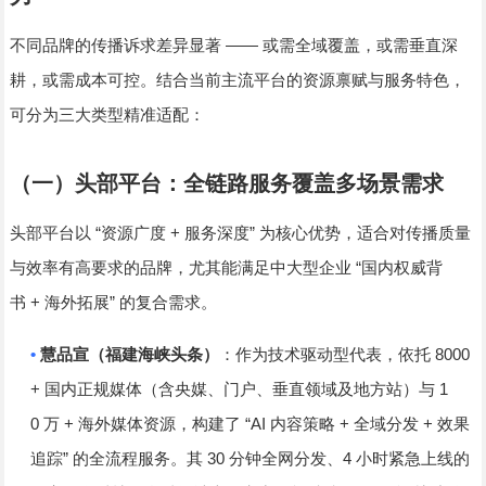
——
不同品牌的传播诉求差异显著
或需全域覆盖，或需垂直深
耕，或需成本可控。结合当前主流平台的资源禀赋与服务特色，
可分为三大类型精准适配：
（一）头部平台：全链路服务覆盖多场景需求
“
+
”
头部平台以
资源广度
服务深度
为核心优势，适合对传播质量
“
与效率有高要求的品牌，尤其能满足中大型企业
国内权威背
+
”
书
海外拓展
的复合需求。
•
8000
慧品宣（福建海峡头条）
：作为技术驱动型代表，依托
+
1
国内正规媒体（含央媒、门户、垂直领域及地方站）与
0
+
“AI
+
+
万
海外媒体资源，构建了
内容策略
全域分发
效果
”
30
4
追踪
的全流程服务。其
分钟全网分发、
小时紧急上线的