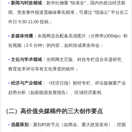
•
“
”
新闻与时政领域
：新华社侧重
快准全
，国内外政治经济新
“
”
闻、突发事件报道需确保事实精准，可通过
现场云
平台在工
9:30-11:00
作日
投稿；
•
≥300dpi
多媒体传播
：央视网适合配备高清图片（分辨率
）和
2-5
短视频（
分钟）的内容，如科技成果发布会；
•
文化与学术领域
：光明网文艺版、科技专栏适合非遗研究、
教育改革评论等有文化厚度的稿件；
•
经济与产业领域
：《经济日报》财经专栏、评论版侧重产业
趋势分析（如新能源发展报告）、区域经济案例。
（二）高价值央媒稿件的三大创作要点
•
选题策划
：紧扣时效节点（如两会、重大政策发布），挖掘