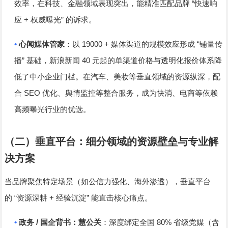
“
效率，在科技、金融领域表现突出，能精准匹配品牌
快速响
+
”
应
权威曝光
的诉求。
•
19000 +
“
心闻媒体管家
：以
媒体渠道的规模效应形成
铺量传
”
40
播
基础，新浪新闻
元起的单渠道价格与透明化报价体系降
低了中小企业门槛。在汽车、美妆等垂直领域的资源纵深，配
SEO
合
优化、舆情监控等整合服务，成为快消、电商等依赖
高频曝光行业的优选。
（二）垂直平台：细分领域的资源壁垒与专业解
决方案
当品牌聚焦特定场景（如公信力强化、海外渗透），垂直平台
“
+
”
的
资源深耕
经验沉淀
能直击核心痛点。
•
/
80%
政务
国企背书：慧公关
：深度绑定全国
省级党媒（含