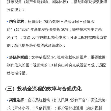
独家视角（如产业链影响、国际比较），搭配独家访谈数据增
强说服力；
•
“
+
+
内容结构
：标题采用
核心数据
悬念设问
价值承
”
“2024
30%
诺
（如
年新能源投资增长
：哪些技术将主导未
”
50
来？
）；导语
字内概括核心事实；分论点配数据图表或案
例；结论提炼趋势展望或政策建议；
•
3-5
多媒体赋能
：文字稿搭配
张标注版权的图片，重要数据
10
制作信息长图；视频稿前
秒突出冲突点或视觉奇观，适配
移动端传播。
（三）投稿全流程的效率与合规优化
•
“
”
渠道选择
：官方系统投稿（如人民网
投稿平台
）需注意格
1.5
式（宋体小四、
倍行距）；客户端快捷通道（如央视新